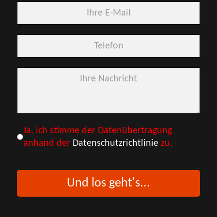
Datenschutz
*
Ja, ich stimme der Datenübertragung
anhand der
Datenschutzrichtlinie
zu.
Und los geht's...